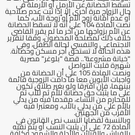
تسقط الحضانة عن الأرمل أو الأرملة في
حال الزواج مرة أخرى إلا إذا ثبت عدم صلاحية
أو عدم أمانة زوج الأم أو زوجة الأب، كما
نصت المادة 104 على أنه لا تسقط الحضانة
عن الأم بزواجها من آخر ما لم يقرر القاضي
خلاف ذلك لمصلحة المحضون، وفقا لتقرير
الاجتماعي والنفسي لحالة الطفل، وفي
هذه الحالة لا تستحق أجر مسكن وحضانة.
"خيانة مشروعة".. قصة "بلوغر" مصرية
شهيرة قلبت التواصل
ونصت المادة 105 على أن الحضانة من
واجبات الأبوين معا ما دامت الزوجية قائمة
بينهما، فإن افترقا ولو بغير طلاق تكون
على ما يثبت حق حضانة للأم ثم للأب ثم
للمحارم من النساء، مقدما فيه من يدلي
بالأم على من يدلي بالأب، ومعتبرا فيه
الأقرب من الجهتين.
وبالنسبة لقضايا النسب نص القانون في
المادة 72 على أن يثبت النسب أو يتم نفيه
بالفراش والقرائن والأدلة والشهود وكافة