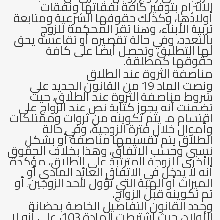
الالتزام بتوفير كافة نفقاتها ونفقات
أولادها، وكذلك حقوقها الشرعية ومتابعة
تربية الأبناء، وهنا تقر المحكمة للزوج
بالتعدد، وفي حالة تقصيره أو تقاعسه يحق
لها التطليق وتحصل أيضا على كافة
حقوقها كمطلقة.
مناصفة الثروة عند الطلاق
ونصت الماد 19 من القانون الجديد على
شروط مناصفة الثروة عند الطلاق، حيث
تضمنت أنه يجوز كتابة نص عند الزواج على
اقتسام ما يتم تكوينه من ثروات وممتلكات
وأموال خلال فترة الزوجية، وفي حالة
الطلاق يتم تقسيمها مناصفة أو بشكل
نسبي وحسب الاتفاق، وهذا بخلاف الحقوق
الأخرى للزوجة المترتبة على الطلاق، مؤكدة
أنه لا يدخل في الاتفاق العائد المادي أو
الميراث أو الهبة التي تؤول لأحد الزوجين، أو
تم تكوينه قبل الزواج.
وحدد القانون التفاصيل الخاصة بحضانة
الأولاد، حيث اشترطت المادة 103، على أنه لا