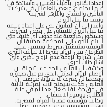
إعداد القانون بأطباء نفسيين، وأساتذة في
علم الاجتماع، وبعض العاملين في شركات
التأمين والمفتي والأزهر الشريف
وثيقة ما قبل الزواج
وأشار إلى أن القانون نص على إعداد وثيقة
ما قبل الزواج للاتفاق على بعض الشروط،
وستكون مرجعية عند حدوث أي خلاف حتى
لا يتم اللجوء إلى المحكمة، مضيفا أن
الوثيقة ستتضمن شروطا سيتفق عليها
الطرفان قبل الزواج بشرط ألا تخالف الشرع،
مثل اشتراط الزوجة عدم الزواج بأخرى وأي
اشتراطات أخرى.
وكشف أن القانون الجديد سيتيح تقنين
أوضاع الزواج العرفي الذي تم قبل صدوره
وبعدها لن يعترف به قانونًا، موضحا أن
القانون كذلك سيمنح الأب المرتبة الثانية
في حق حضانة الصغار بعد الأم في حالة
الطلاق ووقوع الانفصال.
وكانت مؤسسة قضايا المرأة المصرية،
وهي مؤسسة حقوقية معنية بقضايا