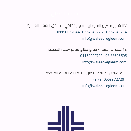
بيانات الإتصال
١١٧ شارع مصر و السودان - بجوار كنتاكي - حدائق القبة - القاهرة
01158822844-
0224343276 - 0224343734
info@waleed-egleem.com
12 عمارات العبور - شارع صلاح سالم -مصر الجديدة
01158822744-
info@waleed-egleem.com
بناية 149 ش خليفة ـ العين ــ الامارات العربية المتحدة
(+ 79) 0563372729-
info@waleed-egleem.com