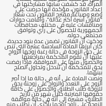
المرأة، قد كشفت سابقا مشاركتها في
إعداد القانون، مؤكدة أنها حرصت على
وضع وصياغة مقترح القانون تحت شعار
"قانون أسرة أكثر عدالة"، وأقامت حوارات
ومناقشات عليه في مختلف محافظات
الجمهورية للحصول على رأي وتوافق
مجتمعي حوله.
وذكرت أن القانون تضمن عدة بنود جديدة،
كان أبرزها المادة السادسة عشرة التي تنص
على حق الزوجة في حالة رغبة زوجها الزواج
عليها أن تقوم المحكمة بمراجعتها
والحصول منها على الموافقة، فإذا رفضت
يحق للمحكمة أن تتدخل وتحاول الصلح
بينهما.
ونصت المادة على أنه في حالة ما إذا أصر
الزوج على التعدد والزواج على زوجته يحق
للزوجة طلب الطلاق والحصول على كافة
حقوقها المترتبة خلال شهر من تاريخ
الطلاق، مشيرة إلى أنه في حالة موافقة
الزوجة على زاوج زوجها بأخرى أن تطلب منه