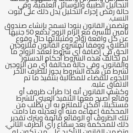
التحاليل الطبية والوسائل العلمية، وفي
حالة رفض إجراء التحليل يدل ذلك على ثبوت
النسب.
وتضمن القانون بنودا تسمح بإنشاء صندوق
تأمين للأسرة مع إلزام الزوج بدفع 50 جنيها
عن كل واقعة زواج ومثيلاتها حال وقوع
الطلاق، ووفقا لمشروع القانون فللزوجين
الحق في إضافة أي شروط لعقد الزواج ما
لم تخالف هذه الشروط أحكام الدستور
والقانون، وفي حالة مخالفة أي من الزوجين
لشرط من هذه الشروط يجوز للطرف الآخر
اللجوء للقضاء للمطالبة بتنفيذ ما تم
الاتفاق عليه.
وكشف القانون أنه إذا طرأت ظروف أو
وقائع أصبح معها التنفيذ العيني للشرط
مستحيلاً، أمكن للملتزم به أن يطلب من
المحكمة إعفاءه منه أو تعديله ما دامت
تلك الظروف أو الوقائع قائمة ويترك تقدير
ذلك للمحكمة بعد سماع رأي الطرف الثاني.
وتضمن القانون التأكيد على من تكون له