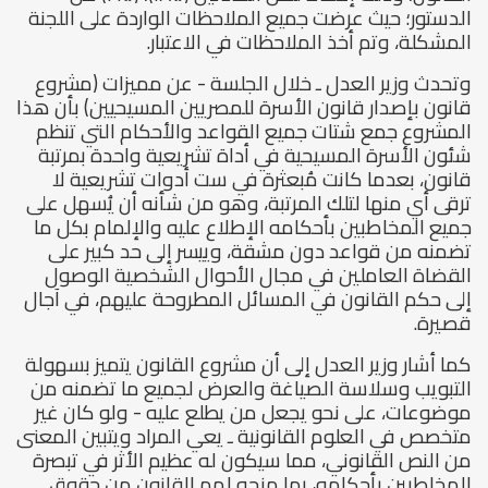
الدستور؛ حيث عرضت جميع الملاحظات الواردة على اللجنة
المشكلة، وتم أخذ الملاحظات في الاعتبار.
وتحدث وزير العدل ـ خلال الجلسة - عن مميزات (مشروع
قانون بإصدار قانون الأسرة للمصريين المسيحيين) بأن هذا
المشروع جمع شتات جميع القواعد والأحكام التي تنظم
شئون الأسرة المسيحية في أداة تشريعية واحدة بمرتبة
قانون، بعدما كانت مُبعثرة في ست أدوات تشريعية لا
ترقى أي منها لتلك المرتبة، وهو من شأنه أن يُسهل على
جميع المخاطبين بأحكامه الإطلاع عليه والإلمام بكل ما
تضمنه من قواعد دون مشقة، وييسر إلى حد كبير على
القضاة العاملين في مجال الأحوال الشخصية الوصول
إلى حكم القانون في المسائل المطروحة عليهم، في آجال
قصيرة.
كما أشار وزير العدل إلى أن مشروع القانون يتميز بسهولة
التبويب وسلاسة الصياغة والعرض لجميع ما تضمنه من
موضوعات، على نحو يجعل من يطلع عليه - ولو كان غير
متخصص في العلوم القانونية ـ يعي المراد ويتبين المعنى
من النص القانوني، مما سيكون له عظيم الأثر في تبصرة
المخاطبين بأحكامه، بما منحه لهم القانون من حقوق