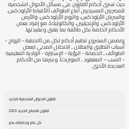
حيث تسرى أحكام القانون على مسائل الأحوال الشخصية
للمصريين المسيحيين أتباع الطوائف (الأقباط الأرثوذكس،
والسريان الأرثوذكس، والروم الأرثوذكس، والأرمن
الأرثوذكس، والإنجيليين، والكاثوليك)، مع إفراد بعض
الأحكام الخاصة بكل طائفة بما يتفق وعقيدتها.
وتضمن المشروع تنظيم أحكام لكل من (الخطبة - الزواج -
أسباب التطليق والبطلان ـ الانحلال المدني لبعض
الطوائف ـ الحضانة - الرؤية - الإستزارة - الولاية التعليمية
- النسب – المفقود ـ المواريث)، وغيرها من الأحكام
العديدة الأخرى
قانون الاحوال الشخصية الجديد
قانون التصالح الجديد 2023
كل عام وحضراتك بخير