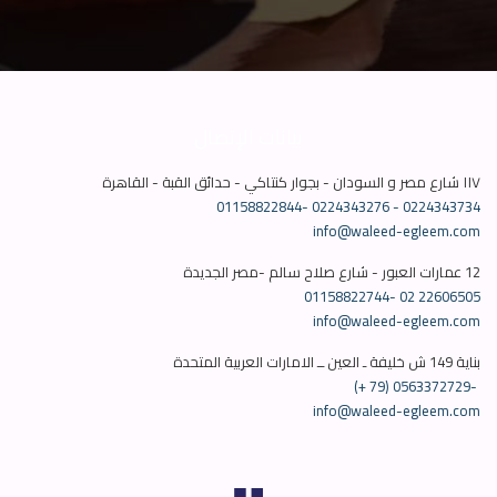
بيانات الإتصال
١١٧ شارع مصر و السودان - بجوار كنتاكي - حدائق القبة - القاهرة
01158822844-
0224343276 - 0224343734
info@waleed-egleem.com
12 عمارات العبور - شارع صلاح سالم -مصر الجديدة
01158822744-
info@waleed-egleem.com
بناية 149 ش خليفة ـ العين ــ الامارات العربية المتحدة
(+ 79) 0563372729-
info@waleed-egleem.com