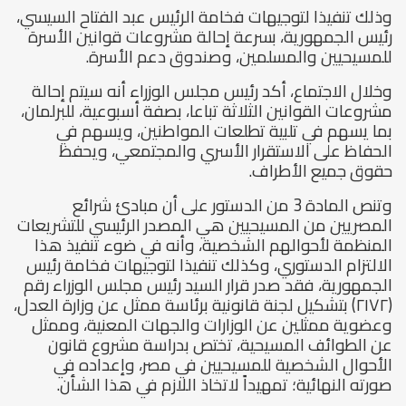
وذلك تنفيذا لتوجيهات فخامة الرئيس عبد الفتاح السيسي،
رئيس الجمهورية، بسرعة إحالة مشروعات قوانين الأسرة
للمسيحيين والمسلمين، وصندوق دعم الأسرة.
وخلال الاجتماع، أكد رئيس مجلس الوزراء أنه سيتم إحالة
مشروعات القوانين الثلاثة تباعا، بصفة أسبوعية، للبرلمان،
بما يسهم في تلبية تطلعات المواطنين، ويسهم في
الحفاظ على الاستقرار الأسري والمجتمعي، ويحفظ
حقوق جميع الأطراف.
وتنص المادة 3 من الدستور على أن مبادئ شرائع
المصريين من المسيحيين هي المصدر الرئيسي للتشريعات
المنظمة لأحوالهم الشخصية، وأنه في ضوء تنفيذ هذا
الالتزام الدستوري، وكذلك تنفيذا لتوجيهات فخامة رئيس
الجمهورية، فقد صدر قرار السيد رئيس مجلس الوزراء رقم
(۲۱۷۲) بتشكيل لجنة قانونية برئاسة ممثل عن وزارة العدل،
وعضوية ممثلين عن الوزارات والجهات المعنية، وممثل
عن الطوائف المسيحية، تختص بدراسة مشروع قانون
الأحوال الشخصية للمسيحيين في مصر، وإعداده في
صورته النهائية؛ تمهيداً لاتخاذ اللازم في هذا الشأن.