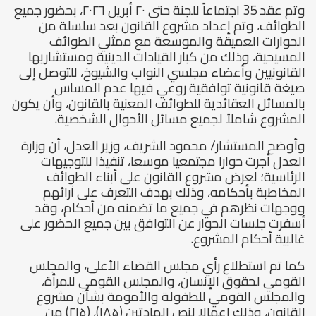
وتم عقد 35 اجتماعاً للجنة حتى ۲۰ أبريل ۲۰۲٦، بحضور جميع
الطوائف، وتم إعداد مشروع القانون بعد سلسلة من
الحوارات العميقة والموسعة مع ممثلي الطوائف
المسيحية، وذلك من كبار القيادات الدينية ومستشاريها
القانونيين وأعضاء مجلسي النواب والشيوخ، للتوصل إلى
صيغة قانونية توافقية روعي فيها عدم المساس
بالمسائل العقائدية للطوائف المعنية بالقانون، وأن يكون
المشروع شاملاً لجميع مسائل الأحوال الشخصية.
وأوضح المستشار/ محمود الشريف، وزير العدل، أن وزارة
العدل أجرت حوارا مجتمعيا موسعا، تنفيذا للتوجيهات
الرئاسية؛ لعرض مشروع القانون على أبناء الطوائف
المخاطبة بأحكامه، وذلك بهدف التعرف على آرائهم
ووجهات نظرهم في جميع ما تضمنه من أحكام، وقد
أسفرت جلسات الحوار عن التوافق بين جميع الحضور على
غالبية أحكام المشروع.
كما تم استطلاع رأي مجلس القضاء الأعلى، والمجلس
القومي لحقوق الإنسان، والمجلس القومي للمرأة،
والمجلس القومي للطفولة والأمومة بشأن مشروع
القانون، وذلك إعمالا لنص المادتين (۱۸۵)، (۲۱۵) من