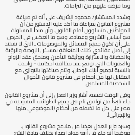
وما فرضه عليهم من التزامات.
وشدد المستشار/ محمود الشريف على أنه تم صياغة
مشروع القانون بمراعاة ما أكد عليه الدستور من أن
المواطنين متساوون أمام القانون، وأن مبدأ المساواة
هو أساس التشريع وعماده، وهو ما انعكس في الحرص
على أن تكون جميع المسائل والموضوعات ـ التي لا تستند
إلى أصل عقائدي كتلك المتعلقة بمسكن الزوجية والرؤية
والحضانة والاستزارة ووثيقة التأمين وملحق عقد الزواج
والعقوبات التي توقع عند مخالفة أحكامه - واحدة
بالنسبة لجميع أبناء الوطن، وتتم صياغتها بالتوازي مع
المقابل لها من أحكام في مشروع قانون الأحوال
الشخصية للمسلمين.
وفي الوقت نفسه، أشار وزير العدل إلى أن مشروع القانون
جاء نابعاً من توافق تام بين جميع الطوائف المسيحية في
مصر على كل ما تضمنه من أحكام (الموضوعي منها
والإجرائي).
وسرد وزير العدل بعضا من ملامح مشروع القانون،
موضحا أنه جاء في أربع مواد إصدار بخلاف مادة النشر؛