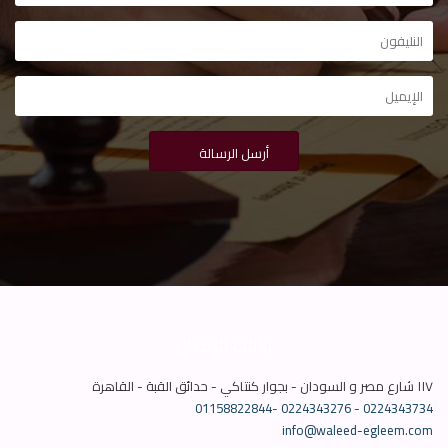
بيانات الإتصال
١١٧ شارع مصر و السودان - بجوار كنتاكي - حدائق القبة - القاهرة
01158822844-
0224343276 - 0224343734
info@waleed-egleem.com